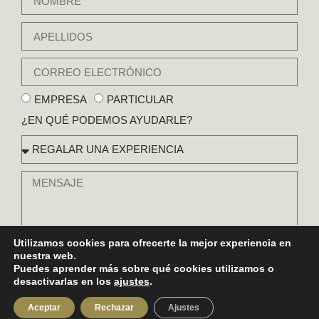
EMPRESA
PARTICULAR
¿EN QUÉ PODEMOS AYUDARLE?
Utilizamos cookies para ofrecerte la mejor experiencia en
nuestra web.
HE LEÍDO Y ENTIENDO LA
POLÍTICA DE PRIVACIDAD Y COOKIES.
.
RESPONSABLE DEL TRATAMIENTO:
PCCD REST 2020 S.L. (RESTAURANTE GAYTÁN)
Puedes aprender más sobre qué cookies utilizamos o
FINALIDAD DE LOS DATOS:
ENVÍO DE INFORMACIÓN, BOLETINES DE NOTICIAS Y
desactivarlas en los
ajustes
.
OFERTAS.
DERECHOS:
EN CUALQUIER MOMENTO PUEDES LIMITAR, RECUPERAR,
Aceptar
Rechazar
Ajustes
RECTIFICAR, SUPRIMIR Y BORRAR TU INFORMACIÓN..